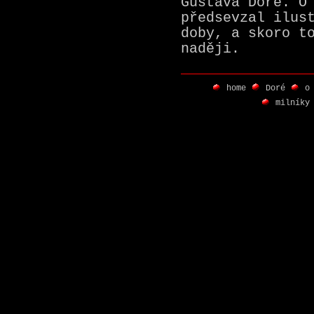
Gustava Doré. O
předsevzal ilus
doby, a skoro t
naději.
home
Doré
o
milníky