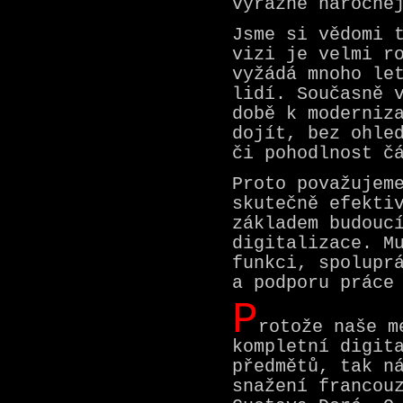
výrazně náročně
Jsme si vědomi 
vizi je velmi r
vyžádá mnoho le
lidí. Současně 
době k moderniz
dojít, bez ohle
či pohodlnost č
Proto považujem
skutečně efekti
základem budouc
digitalizace. M
funkci, spolupr
a podporu práce
P
rotože naše m
kompletní digit
předmětů, tak n
snažení francou