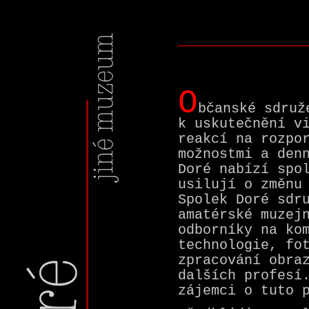
O
bčanské sdruž
k uskutečnění v
reakcí na rozpo
možnostmi a den
Doré nabízí spo
usilují o změnu
Spolek Doré sdr
amatérské muzej
odborníky na ko
technologie, fo
zpracování obra
dalších profesí
zájemci o tuto 