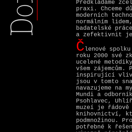
Předkládáme zce
praxi. Chceme d
moderních techn
normálním lidem
badatelské prác
a zefektivnit j
Č
lenové spolku
roku 2000 své z
ucelené metodik
všem zájemcům. 
inspirující vli
jsou v tomto sn
navazujeme na m
Mundi a odborní
Psohlavec, Uhlí
muzeí je řádově
knihovnictví, k
podmnožinou. Pr
potřebné k řeše